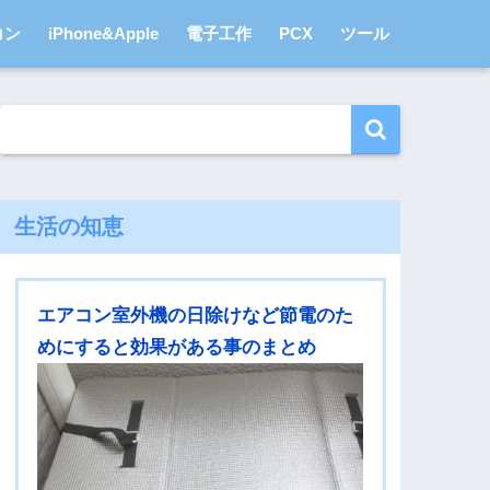
コン
iPhone&Apple
電子工作
PCX
ツール
生活の知恵
エアコン室外機の日除けなど節電のた
めにすると効果がある事のまとめ