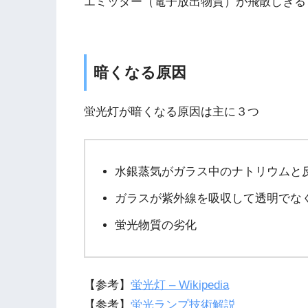
エミッター（電子放出物質）が飛散しきる
暗くなる原因
蛍光灯が暗くなる原因は主に３つ
水銀蒸気がガラス中のナトリウムと
ガラスが紫外線を吸収して透明でな
蛍光物質の劣化
【参考】
蛍光灯 – Wikipedia
【参考】
蛍光ランプ技術解説