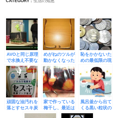
CATEGORY :
生活の知恵
AVOと同じ原理
めがねのツルが
恥をかかないた
で水換え不要な
動かなくなった
めの最低限の現
水槽
時の対処法
金給油知識
「EcoQube
C」
頑固な油汚れを
家で作っている
風呂釜から出て
落とすセスキ炭
梅干し、最近は
くる黒い粒状の
酸ソーダがネッ
干さなくても良
ゴミはジャバし