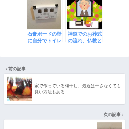
トで話題に？
い方法もある
てもダメならプ
ロに
石膏ボードの壁
神道でのお葬式
に自分でトイレ
の流れ、仏教と
リモコンを取り
の違いは何か
付ける方法
前の記事
家で作っている梅干し、最近は干さなくても
良い方法もある
次の記事