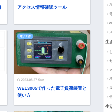
作
アクセス情報確認ツール
a
電子工作
生
2023.08.27 Sun
ポ
WEL3005で作った電子負荷装置と
使い方
生