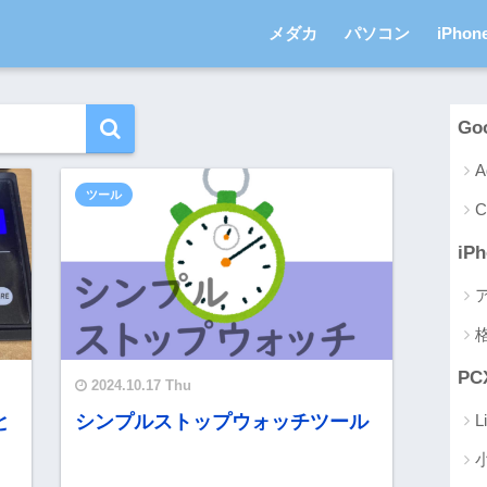
メダカ
パソコン
iPhon
Go
A
ツール
C
iP
PC
2024.10.17 Thu
と
シンプルストップウォッチツール
L