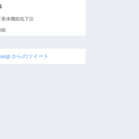
体
下垂体機能低下症
睡眠
eaxjp からのツイート