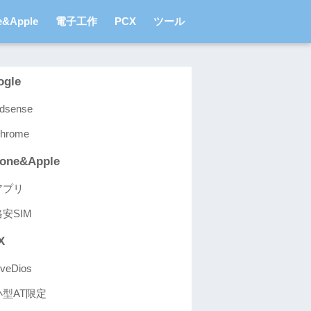
e&Apple
電子工作
PCX
ツール
ogle
dsense
hrome
hone&Apple
アプリ
格安SIM
X
iveDios
小型AT限定