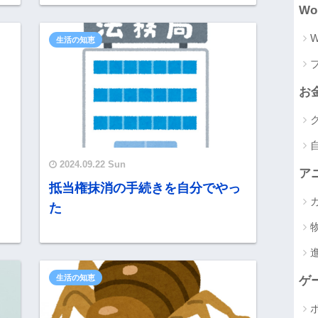
Wo
W
生活の知恵
お
2024.09.22 Sun
ア
抵当権抹消の手続きを自分でやっ
た
生活の知恵
ゲ