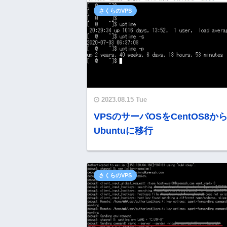
さくらのVPS
2023.08.15 Tue
VPSのサーバOSをCentOS8か
Ubuntuに移行
さくらのVPS