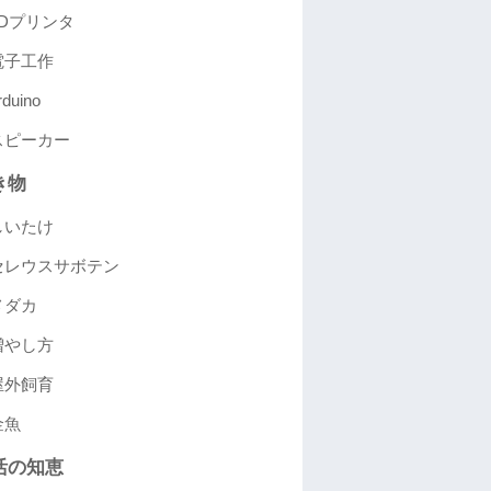
3Dプリンタ
電子工作
rduino
スピーカー
き物
しいたけ
セレウスサボテン
メダカ
増やし方
屋外飼育
金魚
活の知恵