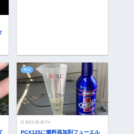
セ
PCX
2023.05.26 Fri
ダ
PCX125に燃料添加剤フューエル