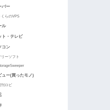
ーバー
さくらのVPS
ール
ット・テレビ
ソコン
フリーソフト
torageSweeper
ビュー(買ったモノ)
週刊ロビ
元
作