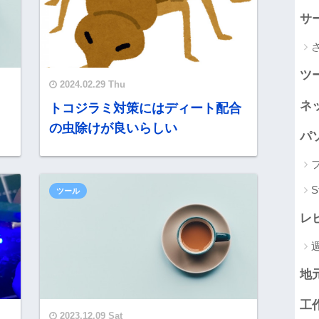
サ
ツ
2024.02.29 Thu
ネ
トコジラミ対策にはディート配合
の虫除けが良いらしい
パ
S
ツール
レ
地
工
2023.12.09 Sat