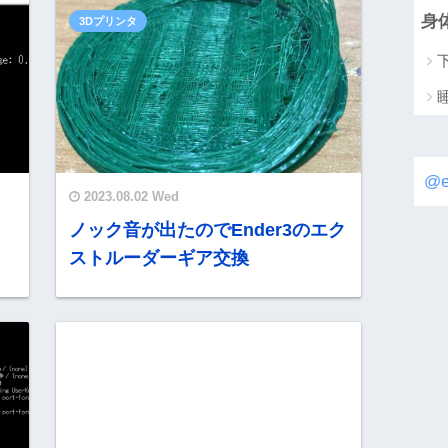
身
3Dプリンタ
@
2023.08.02 Wed
ら
ノック音が出たのでEnder3のエク
ストルーダーギア交換