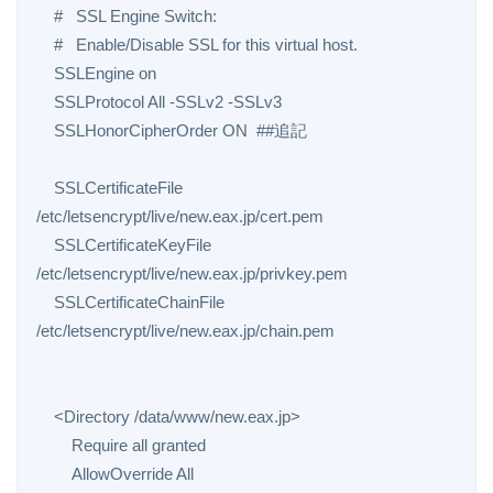
    #   SSL Engine Switch:

    #   Enable/Disable SSL for this virtual host.

    SSLEngine on

    SSLProtocol All -SSLv2 -SSLv3

    SSLHonorCipherOrder ON  ##追記

    SSLCertificateFile 
/etc/letsencrypt/live/new.eax.jp/cert.pem

    SSLCertificateKeyFile 
/etc/letsencrypt/live/new.eax.jp/privkey.pem

    SSLCertificateChainFile 
/etc/letsencrypt/live/new.eax.jp/chain.pem

    <Directory /data/www/new.eax.jp>

        Require all granted

        AllowOverride All
