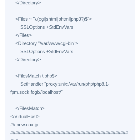
    </Directory>

    <Files ~ "\.(cgi|shtml|phtml|php3?)$">

        SSLOptions +StdEnvVars

    </Files>

    <Directory "/var/www/cgi-bin">

        SSLOptions +StdEnvVars

    </Directory>

    <FilesMatch \.php$>

        SetHandler "proxy:unix:/var/run/php/php8.1-
fpm.sock|fcgi://localhost/"

    </FilesMatch>

</VirtualHost>

## new.eax.jp

###############################################