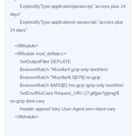
        ExpiresByType application/javascript "access plus 14 
days"

        ExpiresByType application/x-javascript "access plus 
14 days"

    </ifModule>

    <IfModule mod_deflate.c>

        SetOutputFilter DEFLATE

        BrowserMatch ^Mozilla/4 gzip-only-text/html

        BrowserMatch ^Mozilla/4\.0[678] no-gzip

        BrowserMatch \bMSI[E] !no-gzip !gzip-only-text/html

        SetEnvIfNoCase Request_URI \.(?:gif|jpe?g|png)$ 
no-gzip dont-vary

        Header append Vary User-Agent env=!dont-vary

    </IfModule>
