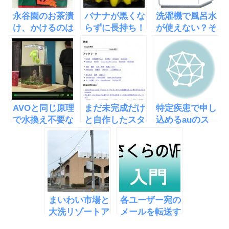
永谷園のお茶漬
バナナが黒くな
洗濯機で風呂水
け、かけるのは
らずに長持ち！
が使えない？そ
お湯？お茶？正
バナナの簡単な
んな時はホース
解は？
保存方法
が詰まっている
かも
AVOと同じ原理
まだ未完成だけ
特定疾患で申し
で水換え不要な
と自作したスタ
込めるauのス
水槽
ートページの作
マイルハート割
「EcoQube
り方などを公開
引と注意点
C」
まいわい市場と
各ユーザー宛の
大洗リゾートア
メールを転送す
ウトレットの尾
る方法