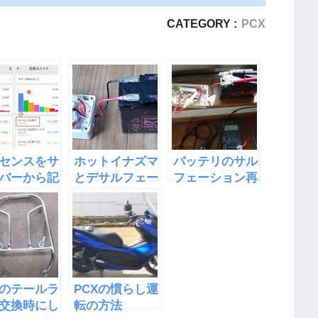
CATEGORY :
PCX
センスをサ
ホットイナズマ
バッテリのサル
バーから記
とデサルフェー
フェーション再
に移したら
ター
発
が倍になっ
Xのテールラ
PCXの慣らし運
交換時にし
転の方法