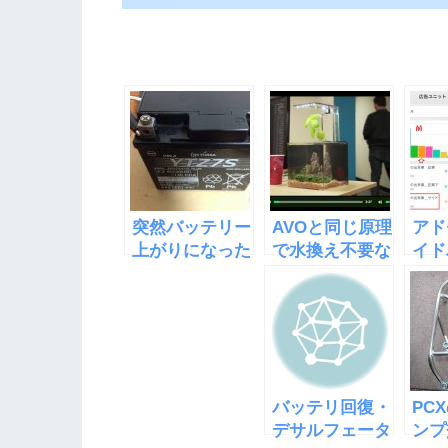
突然バッテリー
AVOと同じ原理
アド
上がりになった
で水換え不要な
イド
PCXのバッテリ
水槽
事中
ー
「EcoQube
収益
C」
た
バッテリ回復・
PC
デサルフェータ
ンプ