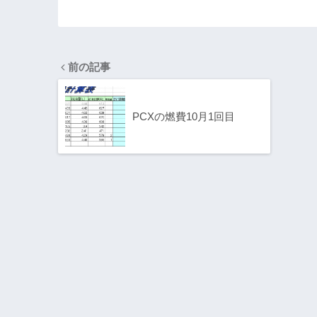
ー３号機製作・
たキ
２
ャリ
し
前の記事
PCXの燃費10月1回目