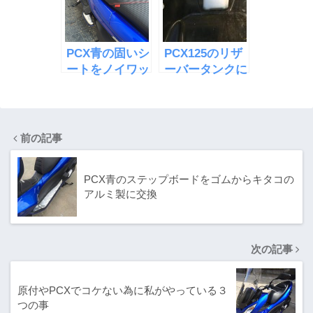
PCX青の固いシ
PCX125のリザ
ートをノイワッ
ーバータンクに
トダンのカスタ
冷却水の補充
ムシートに交換
前の記事
PCX青のステップボードをゴムからキタコの
アルミ製に交換
次の記事
原付やPCXでコケない為に私がやっている３
つの事