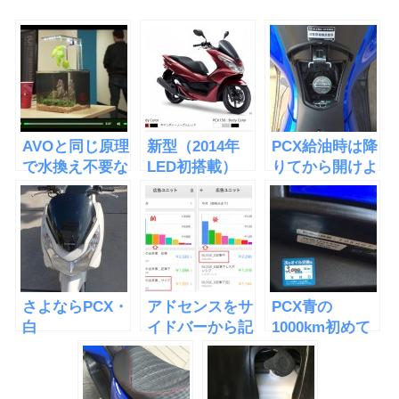
AVOと同じ原理
新型（2014年
PCX給油時は降
で水換え不要な
LED初搭載）
りてから開けよ
水槽
PCXの情報をま
う！給油口を蹴
「EcoQube
とめてみた
ったら開かなく
C」
なった
さよならPCX・
アドセンスをサ
PCX青の
白
イドバーから記
1000km初めて
事中に移したら
のオイル交換に
収益が倍になっ
行ってきた
た