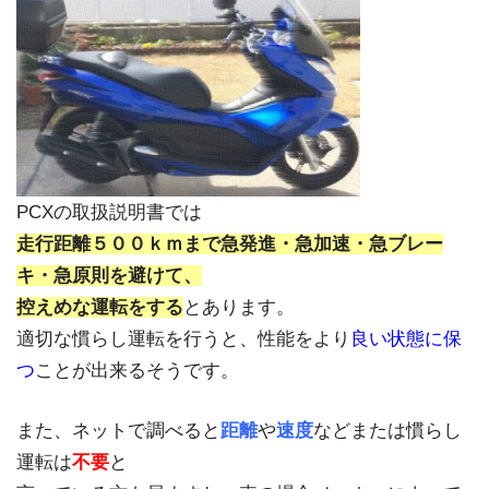
PCXの取扱説明書では
走行距離５００ｋｍまで急発進・急加速・急ブレー
キ・急原則を避けて、
控えめな運転をする
とあります。
適切な慣らし運転を行うと、性能をより
良い状態に保
つ
ことが出来るそうです。
また、ネットで調べると
距離
や
速度
などまたは慣らし
運転は
不要
と