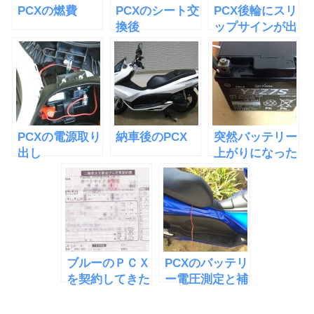
PCXの燃費
PCXのシート交
PCX後輪にスリ
換後
ップサインが出
てきたのでタイ
ヤ交換に行って
きた
PCXの電源取り
納車後のPCX
突然バッテリー
出し
上がりになった
PCXのバッテリ
ー
ブルーのＰＣＸ
PCXのバッテリ
を契約してきた
ー電圧測定と補
充電