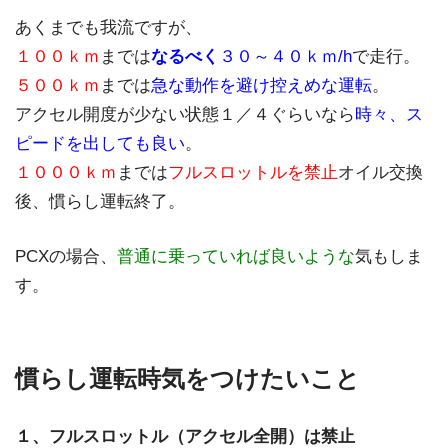
あくまでも我流ですが、
１００ｋｍ
までは
なるべく
３０～４０ｋｍ/h
で走行。
５００ｋｍ
までは
急な動作を避け控えめな運転
。
アクセル開度が少ない状態１／４ぐらいなら
時々、ス
ピードを出しても良い
。
１０００ｋｍ
までは
フルスロットルを禁止
オイル交換
後、慣らし運転終了。
PCXの場合、
普通に乗っていれば良いような
気もしま
す。
慣らし運転時気をつけたいこと
１、フルスロットル（アクセル全開）は禁止