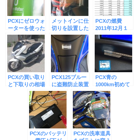
PCXにゼロウォ
メットインに仕
PCXの燃費
ーターを使った
切りを設置した
2011年12月１
回目
PCXの買い取り
PCX125ブルー
PCX青の
と下取りの相場
に盗難防止装置
1000km初めて
ステッカーを貼
のオイル交換に
った
行ってきた
PCXのバッテリ
PCXの洗車道具