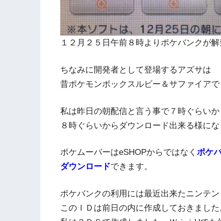
１２月２５日午前８時よりポケバンクが解
ちなみに開発者として登場するアズサは
昔ポケモンボックスルビー＆サファイアで
私は昨日の朝配信と言う事で７時ぐらいか
８時ぐらいからダウンロード出来る様にな
ポケムーバーはeSHOPからではなく
ポケ
ダウンロード
できます。
ポケバンクの利用には最近出来たニンテン
このＩＤは前日の内に作成しておきました