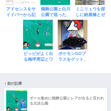
アドセンスをサ
鶴舞公園と白川
ミニリュウを探
イドバーから記
公園で巡った、
しに納屋橋とゼ
事中に移したら
ポケモンGOの
ニガメの聖地、
収益が倍になっ
ポケストップ
大高緑地に行っ
た
てきた
ピッピがよく出
ポケモンGOプ
る梅坪周辺とワ
ラスをゲット、
ンリキーの巣白
内部の改造で自
川公園に行った
動化とその方法
前の記事
ボール集めに鶴舞公園とレアが出ると言われ
る元浜公園