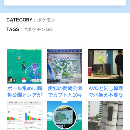
CATEGORY :
ポケモン
TAGS :
ポケモンGO
ボール集めに鶴
愛知の岡崎公園
AVOと同じ原理
舞公園とレアが
でカブトと10キ
で水換え不要な
出ると言われる
ロタマゴをゲッ
水槽
元浜公園
ト
「EcoQube
C」