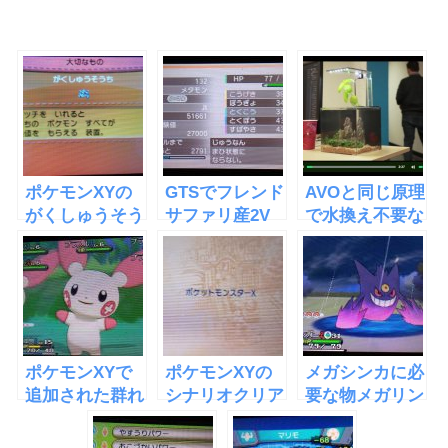
ポケモンXYの
GTSでフレンド
AVOと同じ原理
がくしゅうそう
サファリ産2V
で水換え不要な
ちが便利すぎる
メタモンゲット
水槽
件
「EcoQube
C」
ポケモンXYで
ポケモンXYの
メガシンカに必
追加された群れ
シナリオクリア
要な物メガリン
バトル
のとても参考に
グとメガストー
なる動画
ン