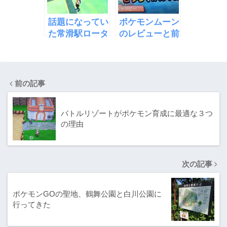
話題になってい
ポケモンムーン
た常滑駅ロータ
のレビューと前
リーと記念橋で
作からガラッと
ミニリュウ探し
変わった所まと
め
前の記事
バトルリゾートがポケモン育成に最適な３つ
の理由
次の記事
ポケモンGOの聖地、鶴舞公園と白川公園に
行ってきた