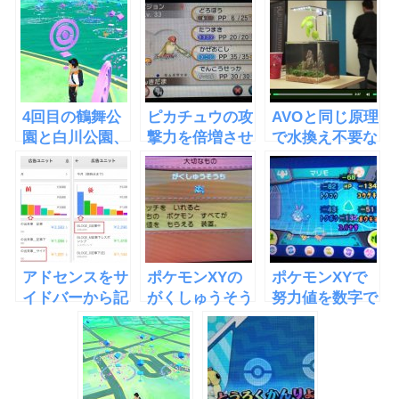
4回目の鶴舞公
ピカチュウの攻
AVOと同じ原理
園と白川公園、
撃力を倍増させ
で水換え不要な
ポケモンの巣な
るでんきだまの
水槽
ど
入手方法
「EcoQube
C」
アドセンスをサ
ポケモンXYの
ポケモンXYで
イドバーから記
がくしゅうそう
努力値を数字で
事中に移したら
ちが便利すぎる
確認する裏ワザ
収益が倍になっ
件
た