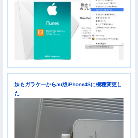
妹もガラケーからau版iPhone4Sに機種変更し
た