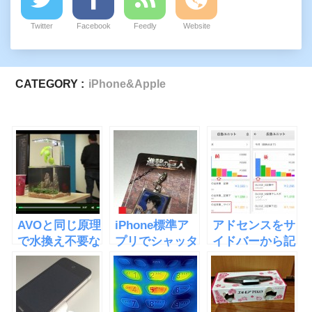
Twitter
Facebook
Feedly
Website
CATEGORY :
iPhone&Apple
AVOと同じ原理
iPhone標準ア
アドセンスをサ
で水換え不要な
プリでシャッタ
イドバーから記
水槽
ー音無しに撮影
事中に移したら
「EcoQube
する方法が判
収益が倍になっ
C」
明！
た