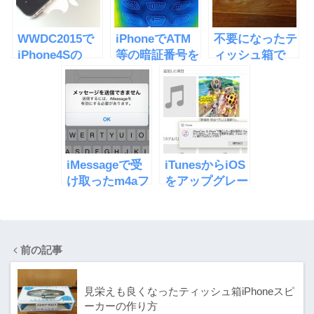
WWDC2015で
iPhoneでATM
不要になったテ
iPhone4Sの
等の暗証番号を
ィッシュ箱で
iOS9サポート
簡単に盗み取る
iPhoneスピー
が判明
方法
カーを作ってみ
た
iMessageで受
iTunesからiOS
け取ったm4aフ
をアップグレー
ァイルをメール
ドする時に表示
で送る方法
される確認
前の記事
見栄えも良くなったティッシュ箱iPhoneスピ
ーカーの作り方