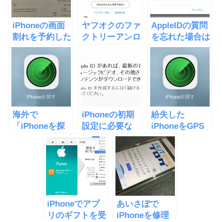
iPhoneの画面
ヤフオクのファ
AppleIDの質問
割れを予約した
クトリーアンロ
を忘れた場合は
Genius Barで
ックでSIMロッ
オンラインでリ
修理
ク解除
セットか電話
海外で
iPhoneの初期
紛失した
「iPhoneを探
設定に必要な
iPhoneをGPS
す」を悪用した
AppleIDを無料
で追跡してパソ
乗っ取り、身代
で取得する方法
コンで探す方法
金要求
iPhoneでアプ
あいさぽで
リのギフトを受
iPhoneを修理