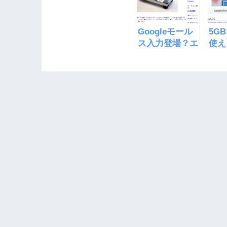
Googleモール
5G
ス入力登場？エ
使え
イプリルフー
Driv
ル？