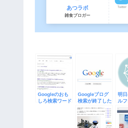
あつラボ
Twitter
雑食ブロガー
Googleのおも
Googleブログ
明日
しろ検索ワード
検索が終了した
ルフ
「斜め」「一回
らしいけど、裏
のG
転」を検索して
ワザあり
とめ
みた