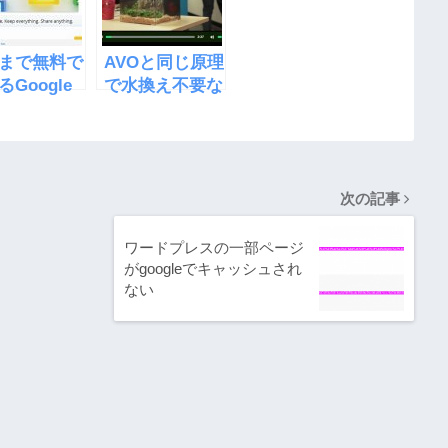
Bまで無料で
AVOと同じ原理
るGoogle
で水換え不要な
e
水槽
「EcoQube
C」
次の記事
ワードプレスの一部ページ
がgoogleでキャッシュされ
ない