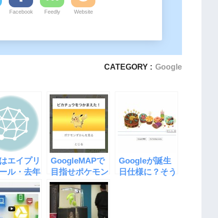
Facebook
Feedly
Website
CATEGORY :
Google
はエイプリ
GoogleMAPで
Googleが誕生
ール・去年
目指せポケモン
日仕様に？そう
oogleのま
マスター・エイ
言えば誕生日だ
プリルフール
った