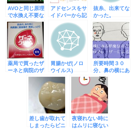
AVOと同じ原理
アドセンスをサ
抜糸、出来てな
で水換え不要な
イドバーから記
かった。
水槽
事中に移したら
「EcoQube
収益が倍になっ
C」
た
薬局で買ったザ
胃腸かぜ(ノロ
所要時間３０
ーネと病院のザ
ウイルス)
分、鼻の横にあ
ーネは違う件
る邪魔なホクロ
をレーザーで除
去
差し歯が取れて
夜寝れない時に
しまったらビニ
はムリに寝ない
ール袋に保管し
でやった方が良