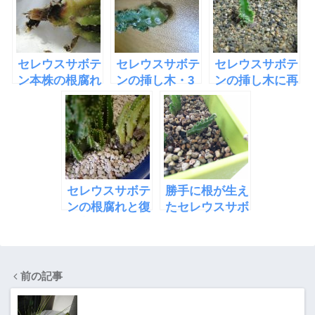
C」
セレウスサボテ
セレウスサボテ
セレウスサボテ
ン本株の根腐れ
ンの挿し木・3
ンの挿し木に再
チャレンジ-3
セレウスサボテ
勝手に根が生え
ンの根腐れと復
たセレウスサボ
活方法
テン
前の記事