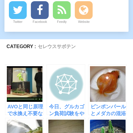
Twitter
Facebook
Feedly
Website
CATEGORY :
セレウスサボテン
AVOと同じ原理
今日、グルカゴ
ピンポンパール
で水換え不要な
ン負荷試験をや
とメダカの混浴
水槽
ってきた
は相性が悪いと
「EcoQube
ダメ