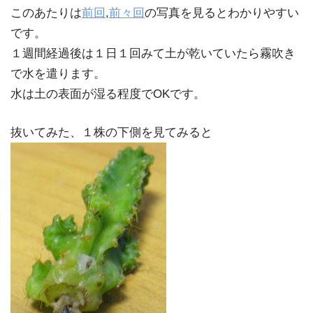
このあたりは
前回
,
前々回
の写真を見るとわかりやすい
です。
１週間経過後は１日１回みて土が乾いていたら霧吹き
で水を遣ります。
水は土の表面が湿る程度でOKです。
抜いてみた、１株の下側を見てみると