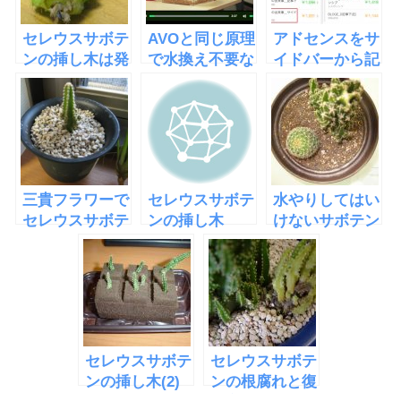
セレウスサボテ
AVOと同じ原理
アドセンスをサ
ンの挿し木は発
で水換え不要な
イドバーから記
根した
水槽
事中に移したら
「EcoQube
収益が倍になっ
C」
た
三貴フラワーで
セレウスサボテ
水やりしてはい
セレウスサボテ
ンの挿し木
けないサボテン
ンを買った
2012失敗
の植え替えをし
た
セレウスサボテ
セレウスサボテ
ンの挿し木(2)
ンの根腐れと復