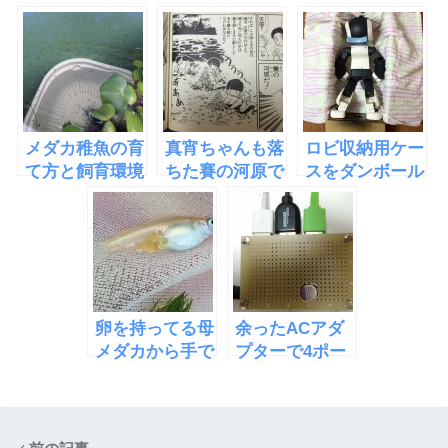
おすすめできな
い理由
メダカ稚魚の育
真宵ちゃんも落
ロビ収納用ケー
て方と飼育環境
ちた賽の河原で
スをダンボール
の石積みの罰
で作った
卵を持ってる母
余ったACアダ
メダカから手で
プターで4ポー
の採卵方法
トusb充電器を
作った