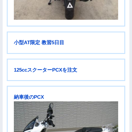
小型AT限定 教習5日目
125ccスクーターPCXを注文
納車後のPCX