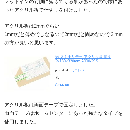
メットインの前側に落ちてくる事があったので家にあ
ったアクリル板で仕切りを付けました。
アクリル板は2mmぐらい。
1mmだと薄めでしなるので2mmだと固めなので２mm
の方が良いと思います。
光 スミホリデー アクリル板 透明
2×180×320mm A000-2SS
posted with
カエレバ
光
Amazon
アクリル板は両面テープで固定しました。
両面テープはホームセンターにあった強力なタイプを
使用しました。