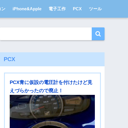
コン
iPhone&Apple
電子工作
PCX
ツール
PCX
PCX青に仮設の電圧計を付けたけど見
えづらかったので廃止！