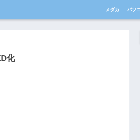
メダカ
パソ
ED化