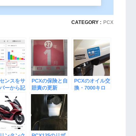
CATEGORY :
PCX
センスをサ
PCXの保険と自
PCXのオイル交
バーから記
賠責の更新
換・7000キロ
に移したら
が倍になっ
リンタンク
PCX125のリザ