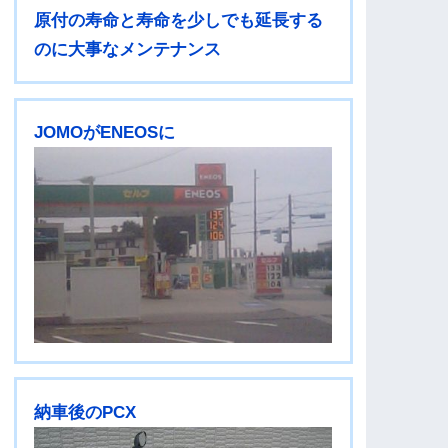
原付の寿命と寿命を少しでも延長する
のに大事なメンテナンス
JOMOがENEOSに
納車後のPCX