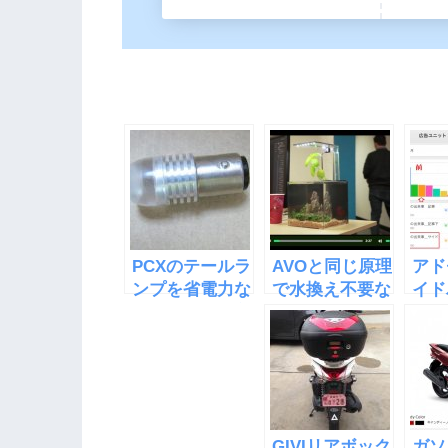
PCXのテールラ
AVOと同じ原理
アド
ンプを省電力な
で水換え不要な
イド
LEDバルブに交
水槽
事中
換した
「EcoQube
収益
C」
た
GIVIリアボック
ガソ