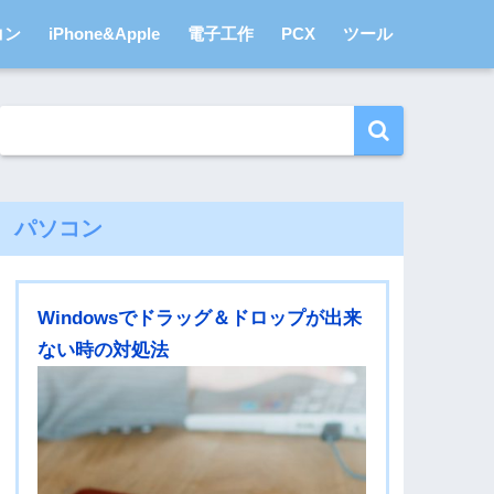
コン
iPhone&Apple
電子工作
PCX
ツール
パソコン
Windowsでドラッグ＆ドロップが出来
ない時の対処法