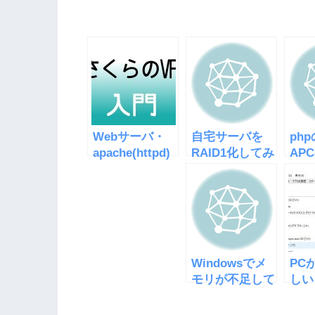
Webサーバ・
自宅サーバを
ph
apache(httpd)
RAID1化してみ
AP
のインストール
た
ール
fai
た時
Windowsでメ
PC
モリが不足して
しい
いますと表示さ
クマ
れる原因を探る
の使