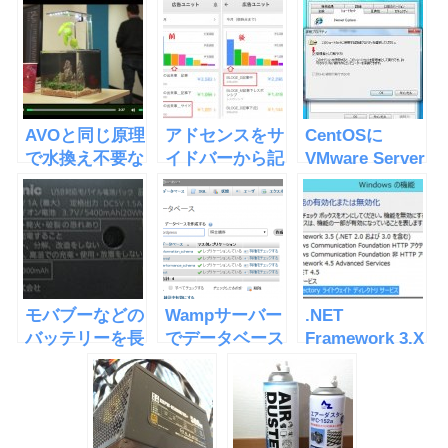
AVOと同じ原理
アドセンスをサ
CentOSに
で水換え不要な
イドバーから記
VMware Server
水槽
事中に移したら
をインストール
「EcoQube
収益が倍になっ
C」
た
モバブーなどの
Wampサーバー
.NET
バッテリーを長
でデータベース
Framework 3.X
持ちさせる2つ
を作成する
は4.xと互換性
の秘訣
が無い