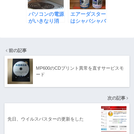
パソコンの電源
エアーダスター
がいきなり消
はシャバシャバ
え、去年買った
出来る方がお得
電源が壊れた
で使いやすい
前の記事
MP600のCDプリント異常を直すサービスモ
ード
次の記事
先日、ウイルスバスターの更新をした