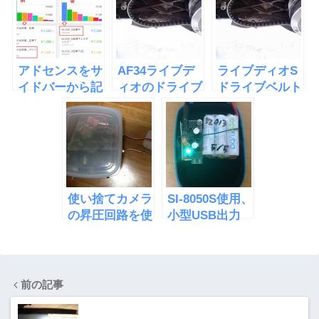
C」
アドセンスをサ
AF34ライブデ
ライブディオS
イドバーから記
ィオのドライブ
ドライブベルト
事中に移したら
ベルト交換
の交換
収益が倍になっ
た
使い捨てカメラ
SI-8050S使用、
の昇圧回路を使
小型USB出力
ってディスクラ
DCDCコンバー
ンチャーを作っ
タを作った
てみた
前の記事