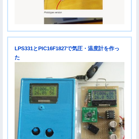
LPS331とPIC16F1827で気圧・温度計を作っ
た