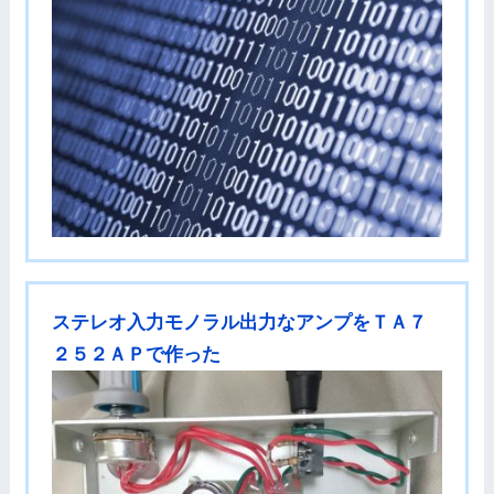
ステレオ入力モノラル出力なアンプをＴＡ７
２５２ＡＰで作った