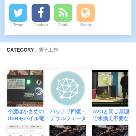
Twitter
Facebook
Feedly
Website
CATEGORY :
電子工作
今度は小さめの
バッテリ回復・
AVOと同じ原理
USBモバイル電
デサルフェータ
で水換え不要な
源を作った
ー３号機製作・
水槽
２
「EcoQube