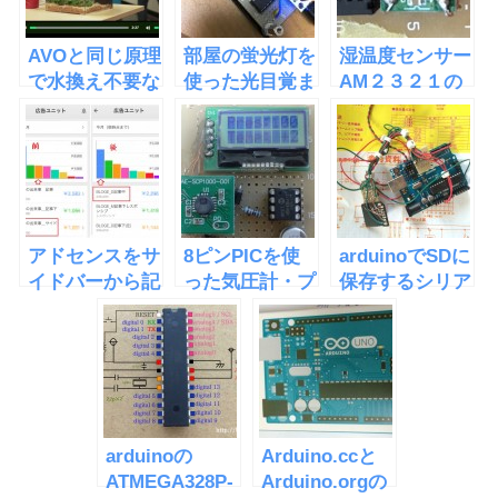
AVOと同じ原理
部屋の蛍光灯を
湿温度センサー
で水換え不要な
使った光目覚ま
AM２３２１の
水槽
しをArduinoで
使い方
「EcoQube
自作した
C」
アドセンスをサ
8ピンPICを使
arduinoでSDに
イドバーから記
った気圧計・プ
保存するシリア
事中に移したら
ログラムの改造
ルデータロガー
収益が倍になっ
と電源回路
を作った
た
arduinoの
Arduino.ccと
ATMEGA328P-
Arduino.orgの