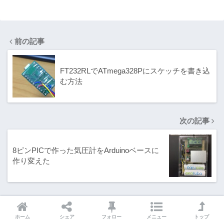
PUを単体で動
内部分裂
作させる方法
前の記事
FT232RLでATmega328Pにスケッチを書き込
む方法
次の記事
8ピンPICで作った気圧計をArduinoベースに
作り変えた
ホーム
シェア
フォロー
メニュー
トップ