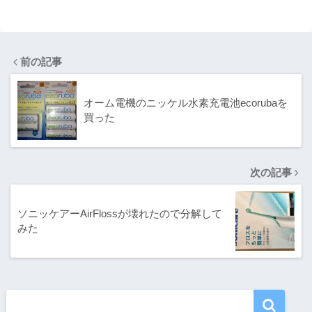
組
KRPW-
N500W/85+を
分解してみた
前の記事
オーム電機のニッケル水素充電池ecorubaを
買った
次の記事
ソニッケアーAirFlossが壊れたので分解して
みた