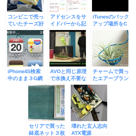
コンビニで売っ
アドセンスをサ
iTunesのバック
ていたチーズ好
イドバーから記
アップ場所をC
きのためのフロ
事中に移したら
ドライブ以外に
マージュスフレ
収益が倍になっ
設定する方法
た
iPhone4S検索
AVOと同じ原理
チャームで買っ
中のまま３G網
で水換え不要な
たエアープラン
につながらない
水槽
ツで栽培に再チ
「EcoQube
ャレンジ
C」
セリアで買った
壊れた玄人志向
鉢底ネット３枚
ATX電源