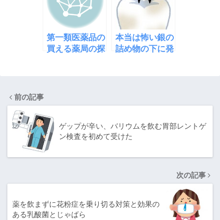
第一類医薬品の
本当は怖い銀の
買える薬局の探
詰め物の下に発
し方
生する虫歯2次
カリエス
前の記事
ゲップが辛い、バリウムを飲む胃部レントゲ
ン検査を初めて受けた
次の記事
薬を飲まずに花粉症を乗り切る対策と効果の
ある乳酸菌とじゃばら