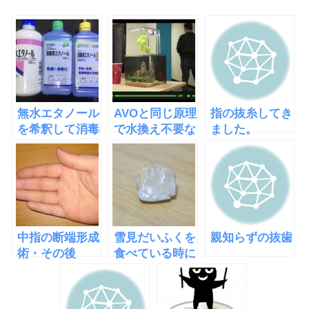
無水エタノール
AVOと同じ原理
指の抜糸してき
を希釈して消毒
で水換え不要な
ました。
でつかう方法
水槽
「EcoQube
C」
中指の断端形成
雪見だいふくを
親知らずの抜歯
術・その後
食べている時に
歯が折れた