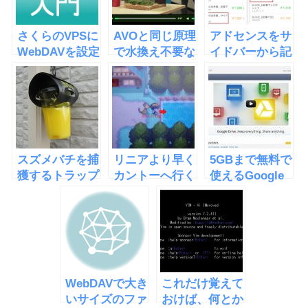
さくらのVPSに
AVOと同じ原理
アドセンスをサ
WebDAVを設定
で水換え不要な
イドバーから記
した
水槽
事中に移したら
「EcoQube
収益が倍になっ
C」
た
スズメバチを捕
リニアより早く
5GBまで無料で
獲するトラップ
カントーへ行く
使えるGoogle
を撤去しました
方法
Drive
WebDAVで大き
これだけ覚えて
いサイズのファ
おけば、何とか