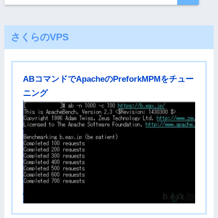
さくらのVPS
ABコマンドでApacheのPreforkMPMをチュー
ニング