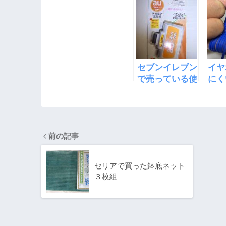
収益が倍になっ
「EcoQube
った
た
C」
セブンイレブン
イヤ
で売っている使
にく
い捨て充電器
きを
で試
前の記事
セリアで買った鉢底ネット
３枚組