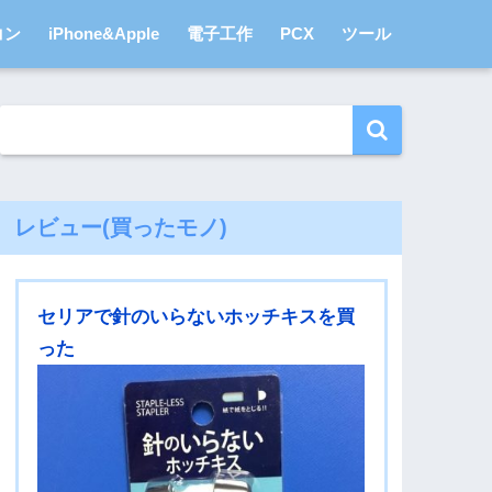
コン
iPhone&Apple
電子工作
PCX
ツール
レビュー(買ったモノ)
セリアで針のいらないホッチキスを買
った