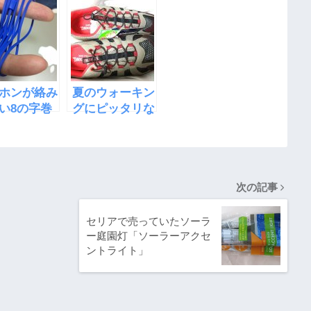
アボカド
ツ・ふわふわス
フレ
ホンが絡み
夏のウォーキン
い8の字巻
グにピッタリな
MDR-XB50
リラックススニ
してみた
ーカーを買った
次の記事
セリアで売っていたソーラ
ー庭園灯「ソーラーアクセ
ントライト」