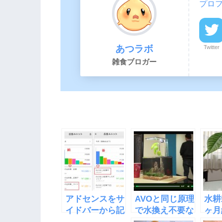
プロ
あつラボ
Twitter
雑食ブロガー
アドセンスをサ
AVOと同じ原理
水耕
イドバーから記
で水換え不要な
ヶ月
事中に移したら
水槽
の葉