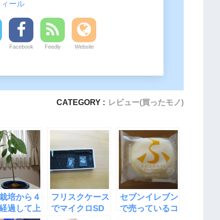
フィール
Facebook
Feedly
Website
CATEGORY :
レビュー(買ったモノ)
栽培から４
フリスクケース
セブンイレブン
経過して上
でマイクロSD
で売っているコ
が大きくな
ケースを作った
ンビニスイー