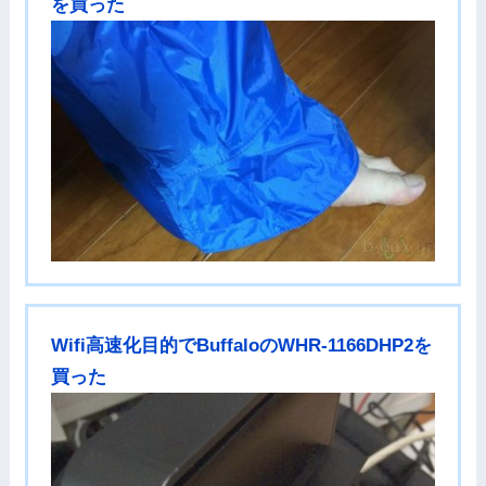
を買った
Wifi高速化目的でBuffaloのWHR-1166DHP2を
買った