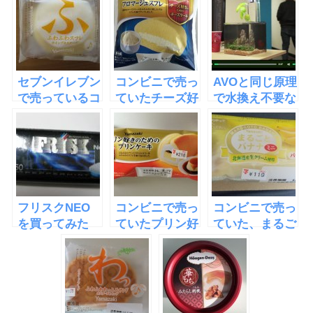
セブンイレブン
コンビニで売っ
AVOと同じ原理
で売っているコ
ていたチーズ好
で水換え不要な
ンビニスイー
きのためのフロ
水槽
ツ・ふわふわス
マージュスフレ
「EcoQube
フレ
C」
フリスクNEO
コンビニで売っ
コンビニで売っ
を買ってみた
ていたプリン好
ていた、まるご
きのためのプリ
とバナナ・ミニ
ンケーキ