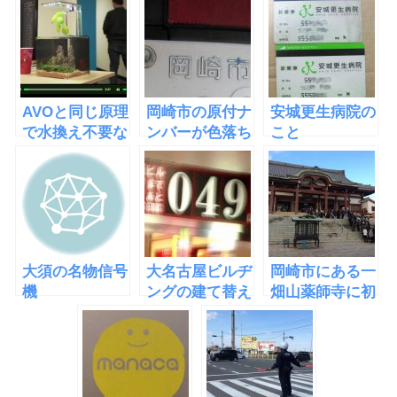
AVOと同じ原理
岡崎市の原付ナ
安城更生病院の
で水換え不要な
ンバーが色落ち
こと
水槽
する
「EcoQube
C」
大須の名物信号
大名古屋ビルヂ
岡崎市にある一
機
ングの建て替え
畑山薬師寺に初
で地下のどんぶ
詣に行ってきた
りキッチンが閉
店