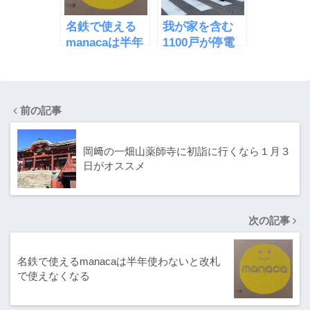
名鉄で使える
我が家を含む
manacaは半年
1100戸が停電
使わないと改札
になった原因は
で使えなくなる
近所の電線切れ
だった
前の記事
岡﨑の一畑山薬師寺に初詣に行くなら１月３
日がオススメ
次の記事
名鉄で使えるmanacaは半年使わないと改札
で使えなくなる