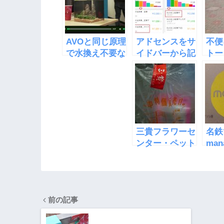
AVOと同じ原理
アドセンスをサ
不便
で水換え不要な
イドバーから記
トー
水槽
事中に移したら
安城
「EcoQube
収益が倍になっ
C」
た
三貴フラワーセ
名鉄
ンター・ペット
ma
館
使わ
で使
前の記事