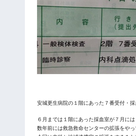
安城更生病院の１階にあった７番受付・採
６月までは１階にあった採血室が７月には
数年前には救急救命センターの拡張をやっ