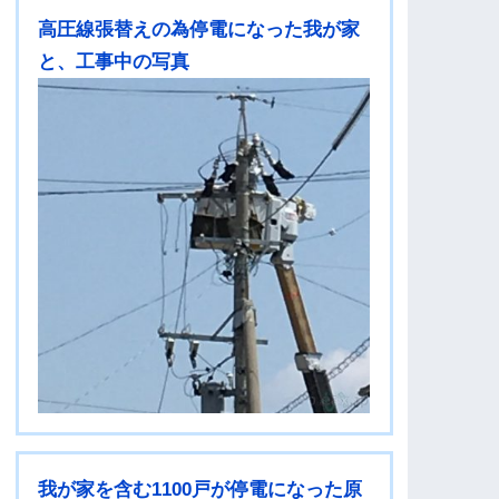
高圧線張替えの為停電になった我が家
と、工事中の写真
我が家を含む1100戸が停電になった原