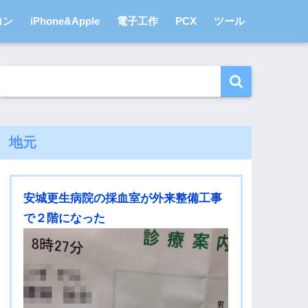
コン
iPhone&Apple
電子工作
PCX
ツール
地元
安城更生病院の採血室が外来整備工事
で２階になった