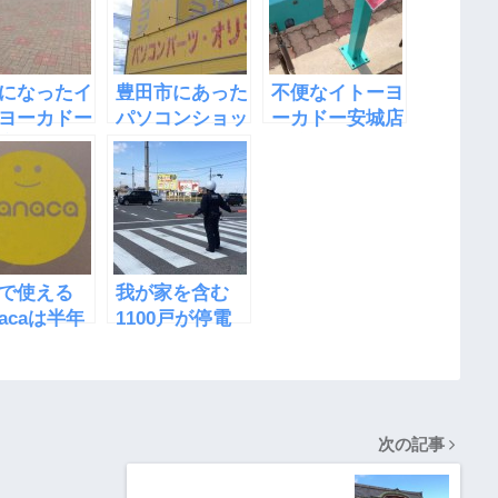
になったイ
豊田市にあった
不便なイトーヨ
ヨーカドー
パソコンショッ
ーカドー安城店
店
プPCワールド
の駐輪場
豊田店
で使える
我が家を含む
nacaは半年
1100戸が停電
ないと改札
になった原因は
えなくなる
近所の電線切れ
だった
次の記事