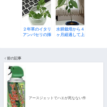
た！
レンジ
２
２年草のイタリ
水耕栽培から４
アンパセリの挿
ヶ月経過して上
し木・水差しに
の葉が大きくな
挑戦
ったアボカド
前の記事
アースジェットでハエが死なない件