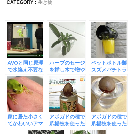
CATEGORY :
生き物
AVOと同じ原理
ハーブのセージ
ペットボトル製
で水換え不要な
を挿し木で増や
スズメバチトラ
水槽
す方法
ップをハチ激取
「EcoQube
れに交換してみ
C」
た
家に居た小さく
アボガドの種で
アボガドの種で
てかわいいアマ
爪楊枝を使った
爪楊枝を使った
ガエルを捕まえ
水耕栽培にチャ
水耕栽培・その