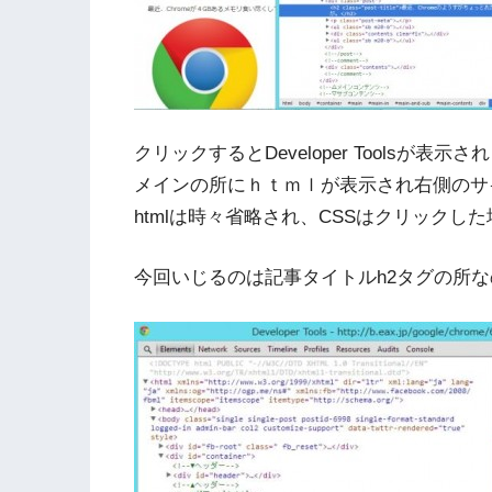
クリックするとDeveloper Toolsが表示さ
メインの所にｈｔｍｌが表示され右側のサ
htmlは時々省略され、CSSはクリックし
今回いじるのは記事タイトルh2タグの所な