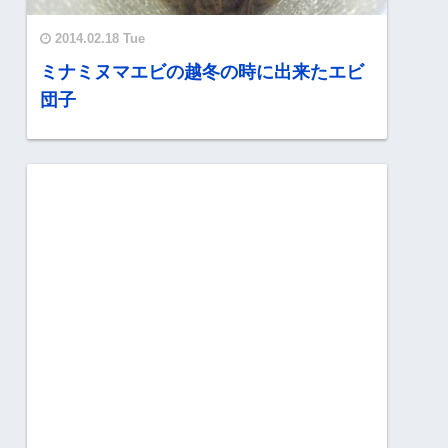
2014.02.18 Tue
ミナミヌマエビの越冬の時に出来たエビ
団子