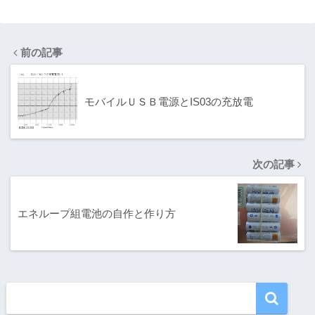
アの桐の箱で作
トの１Wハイパ
った
ワー化改造
前の記事
モバイルＵＳＢ電源とIS03の充放電
次の記事
エネループ組電池の自作と作り方