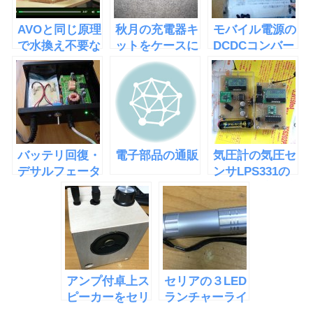
AVOと同じ原理
秋月の充電器キ
モバイル電源の
で水換え不要な
ットをケースに
DCDCコンバー
水槽
入れた
タを作った
「EcoQube
C」
バッテリ回復・
電子部品の通販
気圧計の気圧セ
デサルフェータ
ンサLPS331の
ー３号機製作
交換と今度は液
晶が割れた
アンプ付卓上ス
セリアの３LED
ピーカーをセリ
ランチャーライ