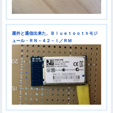
屋外と通信出来た、Ｂｌｕｅｔｏｏｔｈモジ
ュール・ＲＮ－４２－Ｉ／ＲＭ