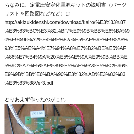
ちなみに、定電圧安定化電源キットの説明書（パーツ
リスト＆回路図などなど）は
http://akizukidenshi.com/download/kairo/%E3%83%87
%E3%83%BC%E3%82%BF/%E9%9B%BB%E6%BA%9
0%E9%96%A2%E4%BF%82/%E5%AE%9F%E9%A8%
93%E5%AE%A4%E7%94%A8%E7%B2%BE%E5%AF
%86%E7%B4%9A%20%E5%AE%9A%E9%9B%BB%E
5%9C%A7%E5%AE%89%E5%AE%9A%E5%8C%96%
E9%9B%BB%E6%BA%90%E3%82%AD%E3%83%83
%E3%83%88Ver3.pdf
とりあえず作ったのがこれ