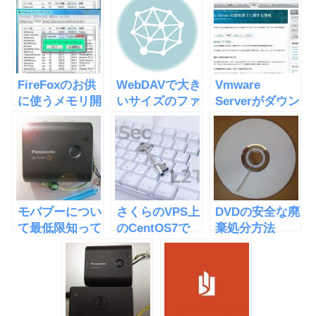
FireFoxのお供
WebDAVで大き
Vmware
に使うメモリ開
いサイズのファ
Serverがダウン
放ツールを作っ
イルでエラーが
ロード出来な
てみた
発生
い！
モバブーについ
さくらのVPS上
DVDの安全な廃
て最低限知って
のCentOS7で
棄処分方法
おくべき３つの
一気にVPN環境
こと
を構築する方法