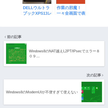
DELLウルトラ
作業の邪魔！
ブックXPS13レ
一々全画面で表
ビュー、１AC
示されるメトロ
コードが太い
UIのアプリの削
除方法
前の記事
Windows8のNAT越えL2PT/IPsecでエラー８
０９…
次の記事
Windows8のModernUIが不便すぎて使えない