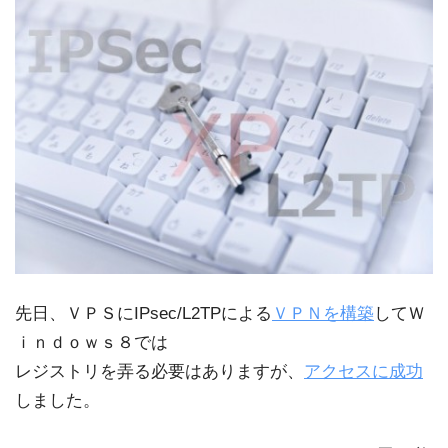
先日、ＶＰＳにIPsec/L2TPによる
ＶＰＮを構築
してＷ
ｉｎｄｏｗｓ８では
レジストリを弄る必要はありますが、
アクセスに成功
しました。