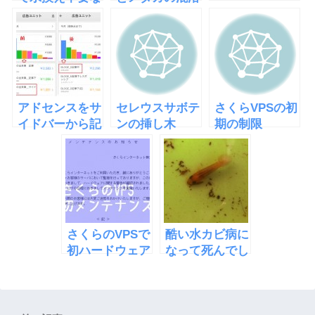
水槽
は相性が悪いと
「EcoQube
ダメ
C」
アドセンスをサ
セレウスサボテ
さくらVPSの初
イドバーから記
ンの挿し木
期の制限
事中に移したら
2012失敗
OBP25B
収益が倍になっ
た
さくらのVPSで
酷い水カビ病に
初ハードウェア
なって死んでし
交換メンテナン
まったメダカの
ス
写真と治療法