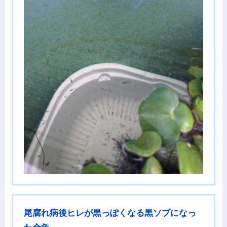
尾腐れ病後ヒレが黒っぽくなる黒ソブになっ