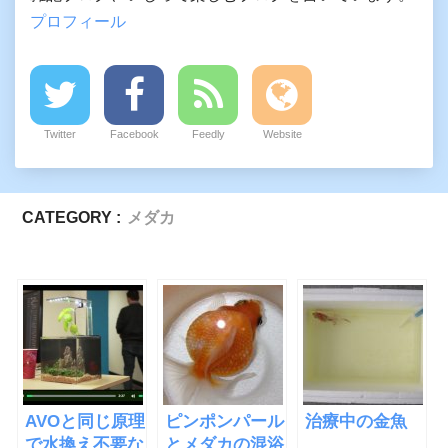
プロフィール
Twitter
Facebook
Feedly
Website
CATEGORY :
メダカ
AVOと同じ原理
ピンポンパール
治療中の金魚
で水換え不要な
とメダカの混浴