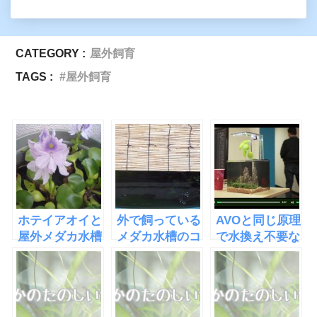
CATEGORY :
屋外飼育
TAGS :
屋外飼育
ホテイアオイと
外で飼っている
AVOと同じ原理
屋外メダカ水槽
メダカ水槽のコ
で水換え不要な
の水質浄化
ケ防止にスダレ
水槽
を設置した
「EcoQube
C」