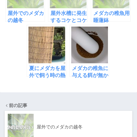
屋外でのメダカ
屋外水槽に発生
メダカの稚魚用
の越冬
するコケとコケ
睡蓮鉢
対策要員
夏にメダカを屋
メダカの稚魚に
外で飼う時の熱
与える餌が無か
さ対策
ったのですり潰
してみた
前の記事
屋外でのメダカの越冬