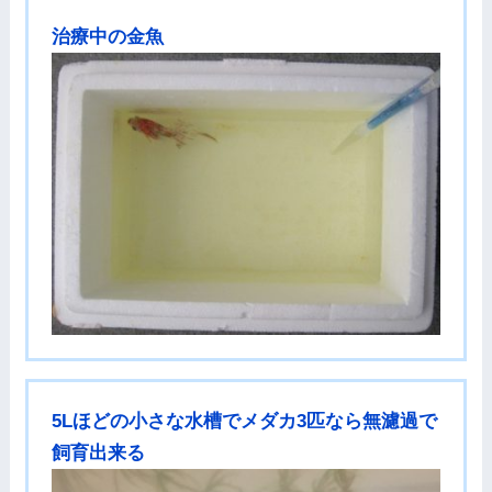
治療中の金魚
5Lほどの小さな水槽でメダカ3匹なら無濾過で
飼育出来る