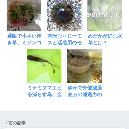
「EcoQube
収益が倍になっ
の理由
C」
た
通販で小さい浮
南米ウィローモ
めだかが好む水
き草、ミジンコ
スと活着用のモ
草とは？
ウキクサ(仁丹
スドーム
藻)を買った
ミナミヌマエビ
静かで外部濾過
を減らす為、金
並みの濾過力の
魚を入れたら全
ある水槽内蔵型
滅してしまった
フィルタを自作
前の記事