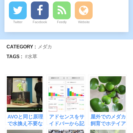
Twitter
Facebook
Feedly
Website
CATEGORY :
メダカ
TAGS :
水草
AVOと同じ原理
アドセンスをサ
屋外でのメダカ
で水換え不要な
イドバーから記
飼育でホテイア
水槽
事中に移したら
オイを使う３つ