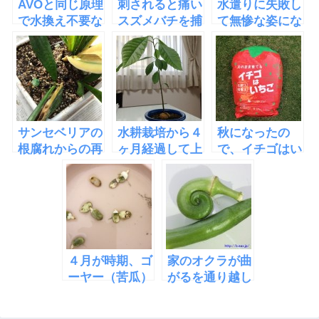
AVOと同じ原理
刺されると痛い
水遣りに失敗し
で水換え不要な
スズメバチを捕
て無惨な姿にな
水槽
獲するトラップ
ったエアープラ
「EcoQube
を設置してみた
ンツ
C」
けど
サンセベリアの
水耕栽培から４
秋になったの
根腐れからの再
ヶ月経過して上
で、イチゴはい
生方法と水挿し
の葉が大きくな
ちごと言う袋入
ったアボカド
りの土で苺栽培
再開
４月が時期、ゴ
家のオクラが曲
ーヤー（苦瓜）
がるを通り越し
の種を水に浸け
て巻オクラとな
て発根させた
った