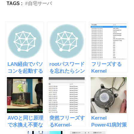
TAGS :
自宅サーバ
LAN経由でパソ
rootパスワード
フリーズする
コンを起動する
を忘れたらシン
Kernel
PXEブートとそ
グルユーザーモ
Power41病は
の方法
ードでリセット
HDDが原因だ
った
AVOと同じ原理
突然フリーズす
Kernel
で水換え不要な
るKernel-
Power41病対策
水槽
Power 41病
にCPUファンの