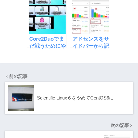
「EcoQube
清掃
C」
Core2Duoでま
アドセンスをサ
だ戦うためにや
イドバーから記
った３つの事
事中に移したら
収益が倍になっ
た
前の記事
Scientific Linux６をやめてCentOS6に
次の記事