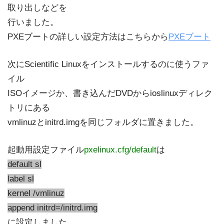
取り出しなどを
行いました。
PXEブートの詳しい設定方法はこちらから
PXEブート
次にScientific Linuxをインストールするのに使うファ
イル
ISOイメージか、書き込んだDVDからioslinuxディレク
トリにある
vmlinuzとinitrd.imgを同じフォルダに置きました。
起動用設定ファイル
pxelinux.cfg/default
は
default sl
label sl
kernel /vmlinuz
append initrd=/initrd.img
に設定しました。