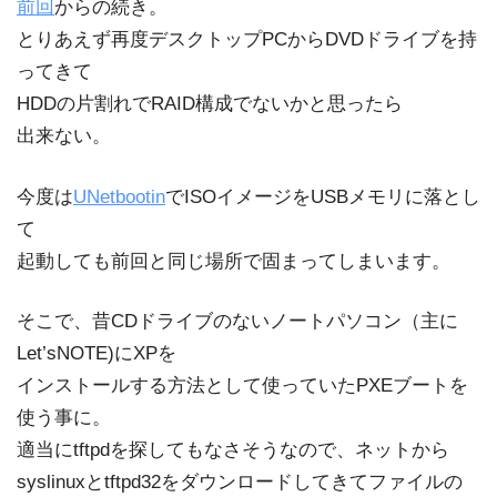
前回
からの続き。
とりあえず再度デスクトップPCからDVDドライブを持
ってきて
HDDの片割れでRAID構成でないかと思ったら
出来ない。
今度は
UNetbootin
でISOイメージをUSBメモリに落とし
て
起動しても前回と同じ場所で固まってしまいます。
そこで、昔CDドライブのないノートパソコン（主に
Let’sNOTE)にXPを
インストールする方法として使っていたPXEブートを
使う事に。
適当にtftpdを探してもなさそうなので、ネットから
syslinuxとtftpd32をダウンロードしてきてファイルの