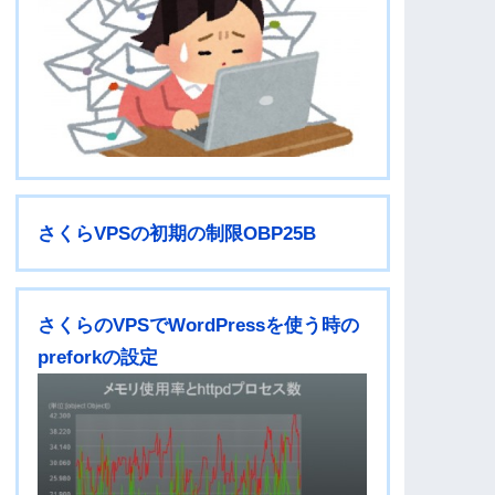
さくらVPSの初期の制限OBP25B
さくらのVPSでWordPressを使う時の
preforkの設定