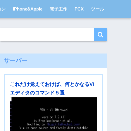
コン
iPhone&Apple
電子工作
PCX
ツール
サーバー
これだけ覚えておけば、何とかなるVi
エディタのコマンド５選