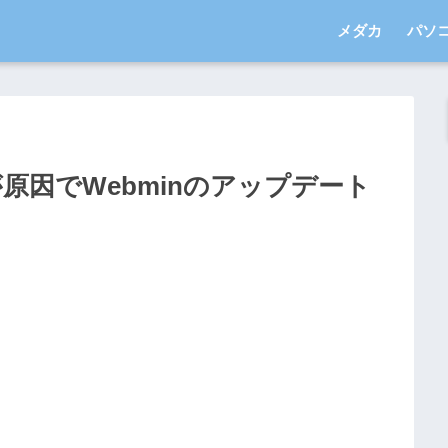
メダカ
パソ
eaderが原因でWebminのアップデート