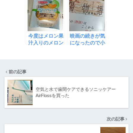
買った
レ
リングを買った
今度はメロン果
映画の続きが気
汁入りのメロン
になったので小
パンの皮をやい
説版傷物語の涜
ちゃったらしい
葬版を買った
前の記事
空気と水で歯間ケアできるソニッケアー
AirFlossを買った
次の記事