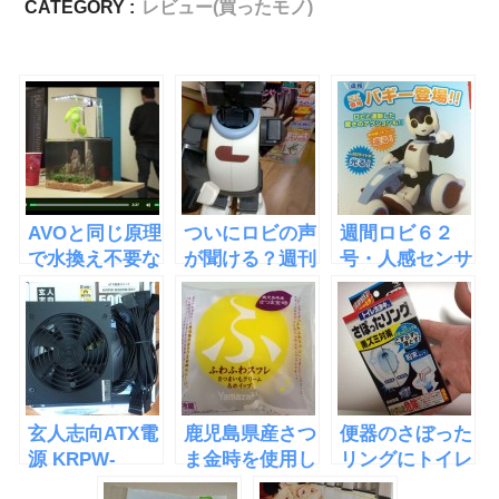
CATEGORY :
レビュー(買ったモノ)
AVOと同じ原理
ついにロビの声
週間ロビ６２
で水換え不要な
が聞ける？週刊
号・人感センサ
水槽
ロビ61号
ーの取り付けと
「EcoQube
ロビ専用バギー
C」
登場
玄人志向ATX電
鹿児島県産さつ
便器のさぼった
源 KRPW-
ま金時を使用し
リングにトイレ
N500W/85+を
たふわふわスフ
洗浄中さぼった