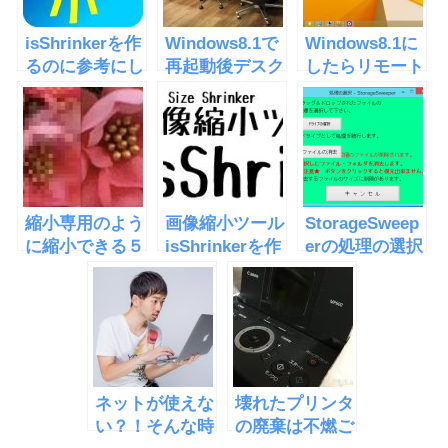
isShrinkerを作
Windows8.1で
Windows8.1に
るのに参考にし
再起動後デスク
したらリモート
たサイト
トップの配置が
デスクトップで
変わるのを防ぐ
勝手にログオフ
方法
縮小専用のよう
画像縮小ツール
StorageSweep
に縮小できる５
isShrinkerを作
erの処理の選択
０KB縮小用
った
ウィンドウ
ネットが使えな
壊れたプリンタ
い？！そんな時
の廃棄は不燃ご