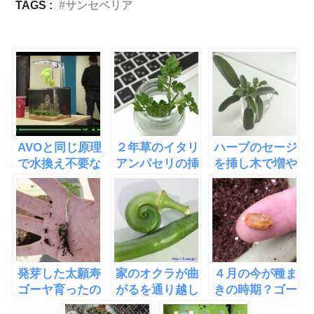
TAGS :
サンセベリア
AVOと同じ原理
２年草のイタリ
ハーブのセージ
で水換え不要な
アンパセリの挿
を挿し木で増や
水槽
し木・水差しに
す方法
「EcoQube
挑戦
C」
発芽した太願寿
家のオクラが曲
４月の今が種ま
ゴーヤ育ったの
がるを通り越し
きの時期？ゴー
で植え替えでプ
て巻オクラとな
ヤー（苦瓜）の