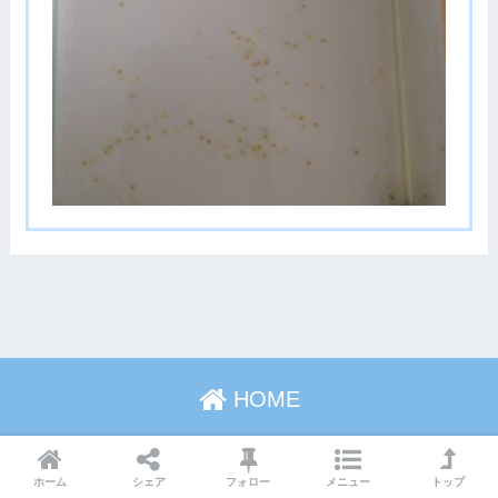
HOME
プライバシーポリシー・免責事項
サイトマップ
ホーム
シェア
フォロー
メニュー
トップ
© 2026 あつラボ All rights reserved.