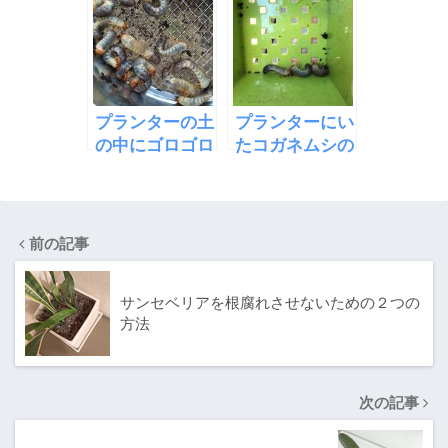
ランターを分け
った
種まきをした
た
プランターの土
プランターにい
の中にゴロゴロ
たコガネムシの
いたイモムシの
幼虫の役に立つ
正体は何か？
使い方
前の記事
サンセベリアを根腐れさせないための２つの
方法
次の記事