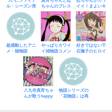
ついにファイナ
真宵ちゃんと忍
忍ちゃんがカワ
ル・シーズン突
ちゃんのブレス
イイ！まよいキ
入！憑物語が大
レットの謎
ョンシー其ノ參
晦日に放送決定
超感動したアニ
やっぱりカワイ
好きではない千
メ・猫物語
イ傾物語コメン
石撫子のヒロイ
（白）つばさタ
タリーの真宵ち
ン本を買ってし
イガー
ゃん
まった
八九寺真宵ちゃ
物語シリーズの
んが歌うhappy
「花物語」は再
bite
延長され8月16
日に一挙放送