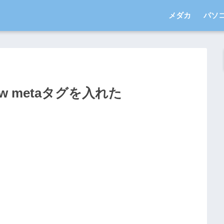
メダカ
パソ
low metaタグを入れた