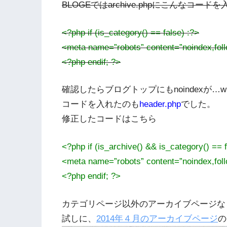
BLOGEではarchive.phpにこんなコード
<?php if (is_category() == false) :?>
<meta name=”robots” content=”noindex,foll
<?php endif; ?>
確認したらブログトップにもnoindexが…w(
コードを入れたのも
header.php
でした。
修正したコードはこちら
<?php if (is_archive() && is_category() == f
<meta name=”robots” content=”noindex,foll
<?php endif; ?>
カテゴリページ以外のアーカイブページな
試しに、
2014年４月のアーカイブページ
の