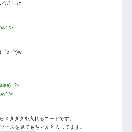
を入れました。
ow” />
゜o゜*)w
alse) :?>
ow” />
らメタタグを入れるコードです。
ソースを見てもちゃんと入ってます。