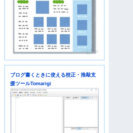
ブログ書くときに使える校正・推敲支
援ツールTomarigi