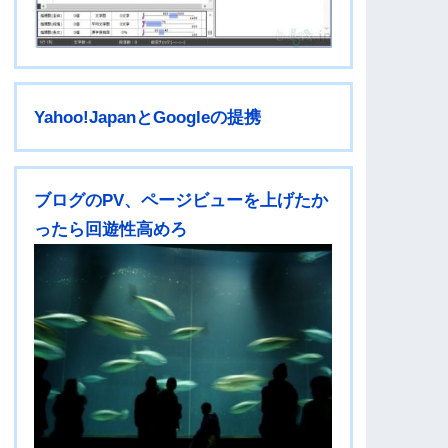
Yahoo!JapanとGoogleの提携
ブログのPV、ページビューを上げたか
ったら回遊性高めろ