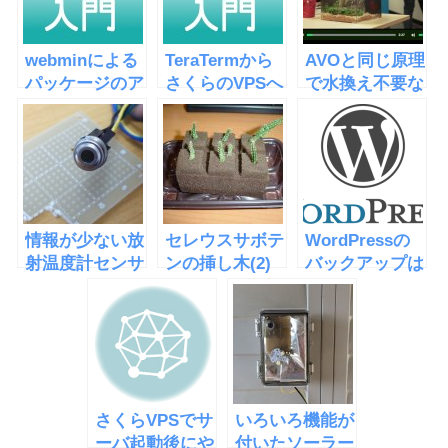
webminによる
TeraTermから
AVOと同じ原理
パッケージのア
さくらのVPSへ
で水換え不要な
ップデート
の接続方法
水槽
「EcoQube
C」
情報が少ない放
セレウスサボテ
WordPressの
射温度計センサ
ンの挿し木(2)
バックアップは
MLX90614を使
データベースの
ってみた
バックアップも
必要ですよ
さくらVPSでサ
いろいろ機能が
ーバ起動後にや
付いたソーラー