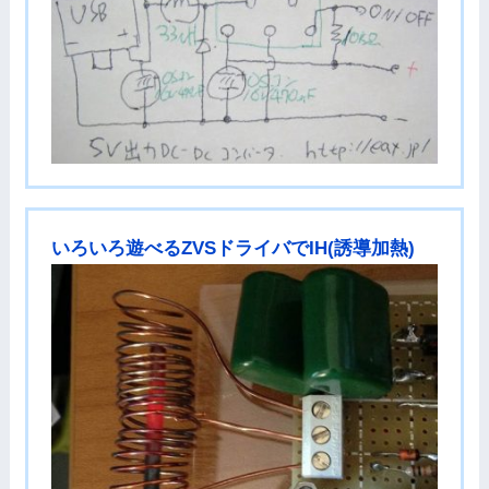
いろいろ遊べるZVSドライバでIH(誘導加熱)