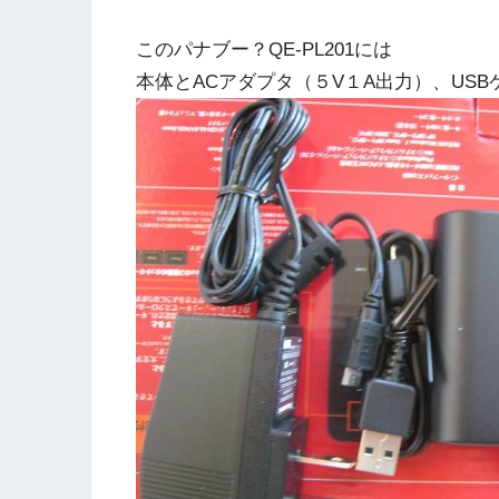
このパナブー？QE-PL201には
本体とACアダプタ（５V１A出力）、US