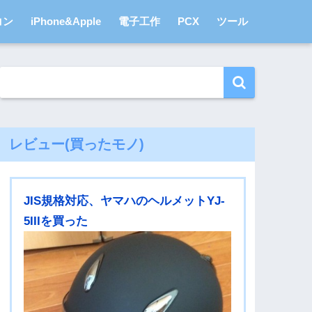
コン
iPhone&Apple
電子工作
PCX
ツール
レビュー(買ったモノ)
JIS規格対応、ヤマハのヘルメットYJ-
5IIIを買った