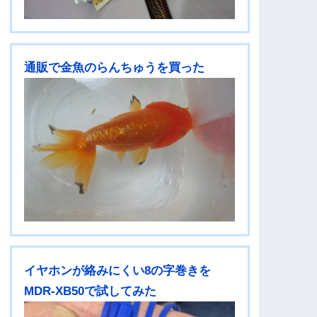
通販で金魚のらんちゅうを買った
イヤホンが絡みにくい8の字巻きを
MDR-XB50で試してみた